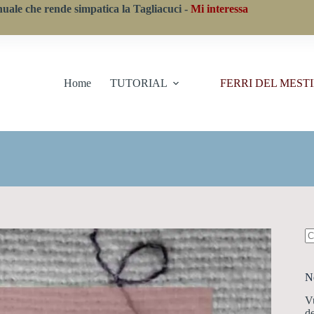
nuale che rende simpatica la Tagliacuci -
Mi interessa
Home
TUTORIAL
FERRI DEL MEST
N
ri
N
Vu
de