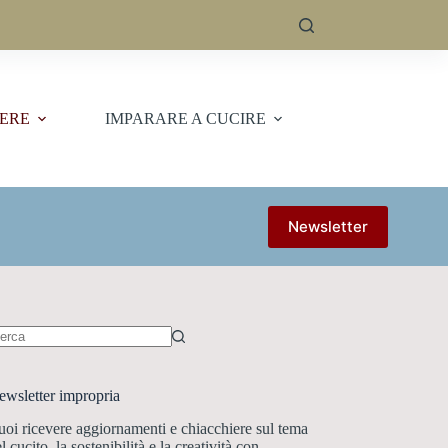
IERE
IMPARARE A CUCIRE
Newsletter
essun
sultato
ewsletter impropria
oi ricevere aggiornamenti e chiacchiere sul tema
l cucito, la sostenibilità e la creatività con