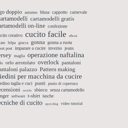
go doppio
blusa
cappotto
carnevale
autunno
artamodelli
cartamodelli gratis
artamodelli on-line
confezione
cucito facile
cito creativo
eBook
gonna
gonna a ruota
tate
felpa
giacca
imparare a cucire
inverno
jeans
est post
operazione naftalina
ersey
maglia
overlock
orlo arrotolato
pantaloni
lo
antaloni palazzo
Pattern making
iedini per macchina da cucire
punti
edino taglia e cuci
punto di copertura
ecensioni
sbieco
senza cartamodello
reciclo
inger
t-shirt
tasche
software
ecniche di cucito
video tutorial
upcycling