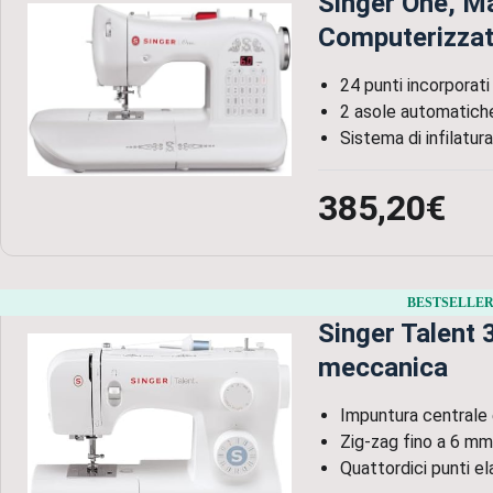
Singer One, M
Computerizza
24 punti incorporati
2 asole automatiche
Sistema di infilatu
385,20€
BESTSELLER
Singer Talent
meccanica
Impuntura centrale e
Zig-zag fino a 6 mm
Quattordici punti el