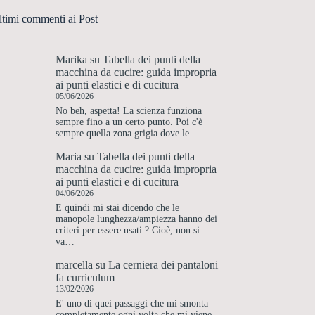
ltimi commenti ai Post
Marika
su
Tabella dei punti della
macchina da cucire: guida impropria
ai punti elastici e di cucitura
05/06/2026
No beh, aspetta! La scienza funziona
sempre fino a un certo punto. Poi c'è
sempre quella zona grigia dove le…
Maria
su
Tabella dei punti della
macchina da cucire: guida impropria
ai punti elastici e di cucitura
04/06/2026
E quindi mi stai dicendo che le
manopole lunghezza/ampiezza hanno dei
criteri per essere usati ? Cioè, non si
va…
marcella
su
La cerniera dei pantaloni
fa curriculum
13/02/2026
E' uno di quei passaggi che mi smonta
completamente ogni volta che mi viene