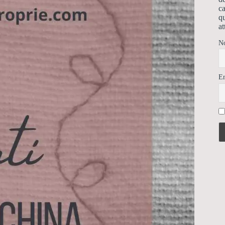
ca
qu
at
N
E