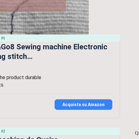
 #1
Go8 Sewing machine Electronic
ng stitch…
he product durable
ts
Acquista su Amazon
 #2
Qu