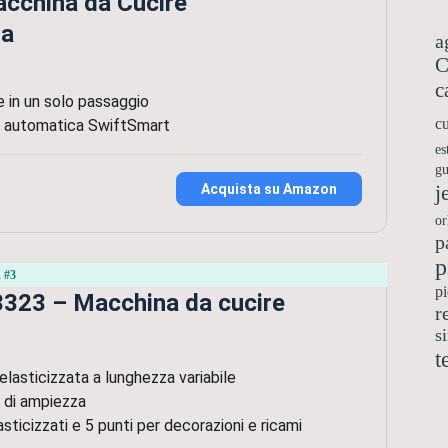
acchina da Cucire
ta
a
C
c
 in un solo passaggio
cu
ra automatica SwiftSmart
es
gu
j
Acquista su Amazon
or
p
p
 #3
pi
 3323 – Macchina da cucire
r
s
t
lasticizzata a lunghezza variabile
 di ampiezza
asticizzati e 5 punti per decorazioni e ricami