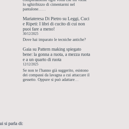
lo sghiribizzo di cimentarmi nel
pantalone...…
Mariateresa Di Pietro
su
Leggi, Cuci
e Ripeti: I libri di cucito di cui non
puoi fare a meno!
30/12/2025
Dove hai imparato le tecniche antiche?
Gaia
su
Pattern making spiegato
bene: la gonna a ruota, a mezza ruota
e a un quarto di ruota
12/12/2025
Se non te l'hanno già suggerito, esistono
dei compassi da lavagna a cui attaccare il
gessetto. Oppure si può adattare…
i si parla di: