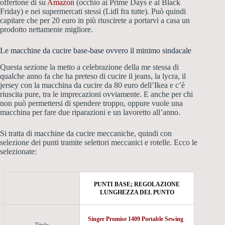
offertone di su
Amazon
(occhio ai Prime Days e al Black
Friday) e nei supermercati stessi (Lidl fra tutte). Può quindi
capitare che per 20 euro in più riuscirete a portarvi a casa un
prodotto nettamente migliore.
Le macchine da cucire base-base ovvero il minimo sindacale
Questa sezione la metto a celebrazione della me stessa di
qualche anno fa che ha preteso di cucire il jeans, la lycra, il
jersey con la macchina da cucire da 80 euro dell’Ikea e c’è
riuscita pure, tra le imprecazioni ovviamente. E anche per chi
non può permettersi di spendere troppo, oppure vuole una
macchina per fare due riparazioni e un lavoretto all’anno.
Si tratta di macchine da cucire meccaniche, quindi con
selezione dei punti tramite selettori meccanici e rotelle. Ecco le
selezionate:
PUNTI BASE; REGOLAZIONE
LUNGHEZZA DEL PUNTO
Singer Promise 1409 Portable Sewing
Titolo