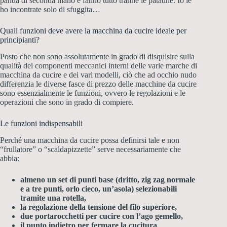
panda di seconda mano e fanno tutto tranne le patatine. Io le
ho incontrate solo di sfuggita…
Quali funzioni deve avere la macchina da cucire ideale per
principianti?
Posto che non sono assolutamente in grado di disquisire sulla
qualità dei componenti meccanici interni delle varie marche di
macchina da cucire e dei vari modelli, ciò che ad occhio nudo
differenzia le diverse fasce di prezzo delle macchine da cucire
sono essenzialmente le funzioni, ovvero le regolazioni e le
operazioni che sono in grado di compiere.
Le funzioni indispensabili
Perché una macchina da cucire possa definirsi tale e non
“frullatore” o “scaldapizzette” serve necessariamente che
abbia:
almeno un set di punti base (dritto, zig zag normale
e a tre punti, orlo cieco, un’asola) selezionabili
tramite una rotella,
la regolazione della tensione del filo superiore,
due portarocchetti per cucire con l’ago gemello,
il punto indietro per fermare la cucitura