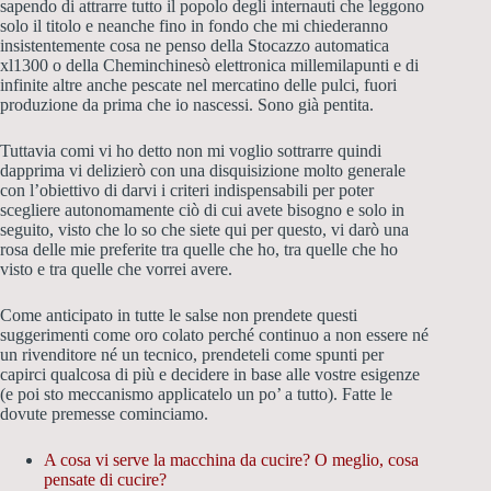
sapendo di attrarre tutto il popolo degli internauti che leggono
solo il titolo e neanche fino in fondo che mi chiederanno
insistentemente cosa ne penso della Stocazzo automatica
xl1300 o della Cheminchinesò elettronica millemilapunti e di
infinite altre anche pescate nel mercatino delle pulci, fuori
produzione da prima che io nascessi. Sono già pentita.
Tuttavia comi vi ho detto non mi voglio sottrarre quindi
dapprima vi delizierò con una disquisizione molto generale
con l’obiettivo di darvi i criteri indispensabili per poter
scegliere autonomamente ciò di cui avete bisogno e solo in
seguito, visto che lo so che siete qui per questo, vi darò una
rosa delle mie preferite tra quelle che ho, tra quelle che ho
visto e tra quelle che vorrei avere.
Come anticipato in tutte le salse non prendete questi
suggerimenti come oro colato perché continuo a non essere né
un rivenditore né un tecnico, prendeteli come spunti per
capirci qualcosa di più e decidere in base alle vostre esigenze
(e poi sto meccanismo applicatelo un po’ a tutto). Fatte le
dovute premesse cominciamo.
A cosa vi serve la macchina da cucire? O meglio, cosa
pensate di cucire?