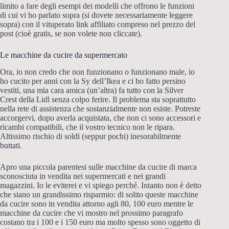
limito a fare degli esempi dei modelli che offrono le funzioni
di cui vi ho parlato sopra (si dovete necessariamente leggere
sopra) con il vituperato link affiliato compreso nel prezzo del
post (cioè gratis, se non volete non cliccate).
Le macchine da cucire da supermercato
Ora, io non credo che non funzionano o funzionano male, io
ho cucito per anni con la Sy dell’Ikea e ci ho fatto persino
vestiti, una mia cara amica (un’altra) fa tutto con la Silver
Crest della Lidl senza colpo ferire. Il problema sta soprattutto
nella rete di assistenza che sostanzialmente non esiste. Potreste
accorgervi, dopo averla acquistata, che non ci sono accessori e
ricambi compatibili, che il vostro tecnico non le ripara.
Altissimo rischio di soldi (seppur pochi) inesorabilmente
buttati.
Apro una piccola parentesi sulle macchine da cucire di marca
sconosciuta in vendita nei supermercati e nei grandi
magazzini. Io le eviterei e vi spiego perché. Intanto non è detto
che siano un grandissimo risparmio: di solito queste macchine
da cucire sono in vendita attorno agli 80, 100 euro mentre le
macchine da cucire che vi mostro nel prossimo paragrafo
costano tra i 100 e i 150 euro ma molto spesso sono oggetto di