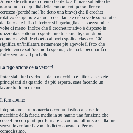
A parziale rettifica di quanto ho detto all’inizio sul fatto che
non so nulla di qualità delle componenti posso dire con
certezza (perché me l’ha detto una brava) che il crochet
rotativo è superiore a quello oscillante e ciò si vede soprattutto
dal fatto che il filo inferiore si ingarbuglia e si spezza mille
volte di meno. Inoltre che il crochet rotativo è disposto in
orizzontale sotto uno sportellino trasparente, quindi più
comodo e visibile rispetto al porta spolina classico. Ciò
significa un’infilatura nettamente più agevole il fatto che
potete tenere sott’occhio la spolina, che ha la peculiarità di
finire sempre sul più bello.
La regolazione della velocità
Poter stabilire la velocità della macchina è utile sia se siete
principianti sia quando, da più esperte, state facendo un
lavoretto di precisione.
Il fermapunto
Integrato nella retromarcia o con un tastino a parte, le
macchine dalla fascia media in su hanno una funzione che
cuce 4 piccoli punti per fermare la cucitura all’inizio e alla fine
senza dover fare l’avanti indietro consueto. Per me
comodissimo.