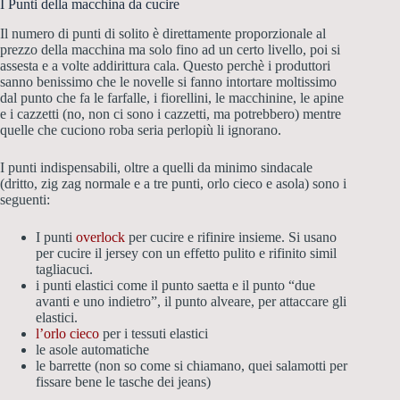
I Punti della macchina da cucire
Il numero di punti di solito è direttamente proporzionale al
prezzo della macchina ma solo fino ad un certo livello, poi si
assesta e a volte addirittura cala. Questo perchè i produttori
sanno benissimo che le novelle si fanno intortare moltissimo
dal punto che fa le farfalle, i fiorellini, le macchinine, le apine
e i cazzetti (no, non ci sono i cazzetti, ma potrebbero) mentre
quelle che cuciono roba seria perlopiù li ignorano.
I punti indispensabili, oltre a quelli da minimo sindacale
(dritto, zig zag normale e a tre punti, orlo cieco e asola) sono i
seguenti:
I punti
overlock
per cucire e rifinire insieme. Si usano
per cucire il jersey con un effetto pulito e rifinito simil
tagliacuci.
i punti elastici come il punto saetta e il punto “due
avanti e uno indietro”, il punto alveare, per attaccare gli
elastici.
l’orlo cieco
per i tessuti elastici
le asole automatiche
le barrette (non so come si chiamano, quei salamotti per
fissare bene le tasche dei jeans)