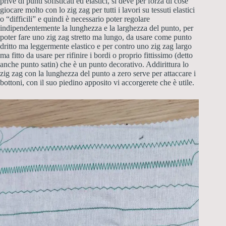
prive di punti sofisticati ed elastici, si deve per forza di cose
giocare molto con lo zig zag per tutti i lavori su tessuti elastici
o “difficili” e quindi è necessario poter regolare
indipendentemente la lunghezza e la larghezza del punto, per
poter fare uno zig zag stretto ma lungo, da usare come punto
dritto ma leggermente elastico e per contro uno zig zag largo
ma fitto da usare per rifinire i bordi o proprio fittissimo (detto
anche punto satin) che è un punto decorativo. Addirittura lo
zig zag con la lunghezza del punto a zero serve per attaccare i
bottoni, con il suo piedino apposito vi accorgerete che è utile.