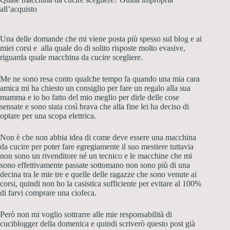
all’acquisto
Una delle domande che mi viene posta più spesso sul blog e ai
miei corsi e alla quale do di solito risposte molto evasive,
riguarda quale macchina da cucire s
cegliere
.
Me ne sono resa conto qualche tempo fa quando una mia cara
amica mi ha chiesto un consiglio per fare un regalo alla sua
mamma e io ho fatto del mio meglio per dirle delle cose
sensate e sono stata così brava che alla fine lei ha deciso di
optare per una scopa elettrica.
Non è che non abbia idea di come deve essere una macchina
da cucire per poter fare egregiamente il suo mestiere tuttavia
non sono un rivenditore né un tecnico e le macchine che mi
sono effettivamente passate sottomano non sono più di una
decina tra le mie tre e quelle delle ragazze che sono venute ai
corsi, quindi non ho la casistica sufficiente per evitare al 100%
di farvi comprare una ciofeca.
Però non mi voglio sottrarre alle mie responsabilità di
cuciblogger della domenica e quindi scriverò questo post già