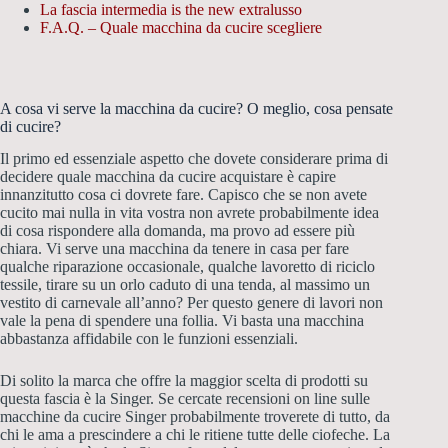
La fascia intermedia is the new extralusso
F.A.Q. – Quale macchina da cucire scegliere
A cosa vi serve la macchina da cucire? O meglio, cosa pensate
di cucire?
Il primo ed essenziale aspetto che dovete considerare prima di
decidere quale macchina da cucire acquistare è capire
innanzitutto cosa ci dovrete fare. Capisco che se non avete
cucito mai nulla in vita vostra non avrete probabilmente idea
di cosa rispondere alla domanda, ma provo ad essere più
chiara. Vi serve una macchina da tenere in casa per fare
qualche riparazione occasionale, qualche lavoretto di riciclo
tessile, tirare su un orlo caduto di una tenda, al massimo un
vestito di carnevale all’anno? Per questo genere di lavori non
vale la pena di spendere una follia. Vi basta una macchina
abbastanza affidabile con le funzioni essenziali.
Di solito la marca che offre la maggior scelta di prodotti su
questa fascia è la Singer. Se cercate recensioni on line sulle
macchine da cucire Singer probabilmente troverete di tutto, da
chi le ama a prescindere a chi le ritiene tutte delle ciofeche. La