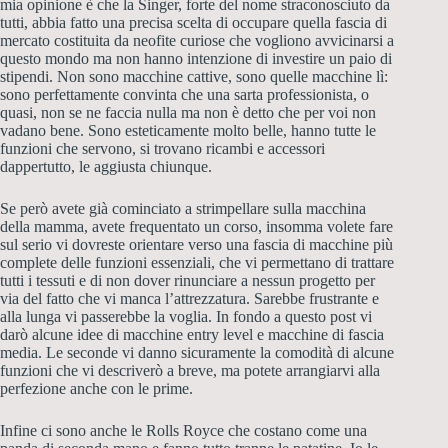
mia opinione è che la Singer, forte del nome straconosciuto da
tutti, abbia fatto una precisa scelta di occupare quella fascia di
mercato costituita da neofite curiose che vogliono avvicinarsi a
questo mondo ma non hanno intenzione di investire un paio di
stipendi. Non sono macchine cattive, sono quelle macchine lì:
sono perfettamente convinta che una sarta professionista, o
quasi, non se ne faccia nulla ma non è detto che per voi non
vadano bene. Sono esteticamente molto belle, hanno tutte le
funzioni che servono, si trovano ricambi e accessori
dappertutto, le aggiusta chiunque.
Se però avete già cominciato a strimpellare sulla macchina
della mamma, avete frequentato un corso, insomma volete fare
sul serio vi dovreste orientare verso una fascia di macchine più
complete delle funzioni essenziali, che vi permettano di trattare
tutti i tessuti e di non dover rinunciare a nessun progetto per
via del fatto che vi manca l’attrezzatura. Sarebbe frustrante e
alla lunga vi passerebbe la voglia. In fondo a questo post vi
darò alcune idee di macchine entry level e macchine di fascia
media. Le seconde vi danno sicuramente la comodità di alcune
funzioni che vi descriverò a breve, ma potete arrangiarvi alla
perfezione anche con le prime.
Infine ci sono anche le Rolls Royce che costano come una