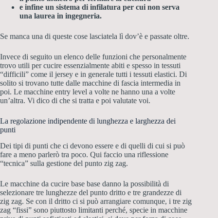
e infine un sistema di infilatura per cui non serva
una laurea in ingegneria.
Se manca una di queste cose lasciatela lì dov’è e passate oltre.
Invece di seguito un elenco delle funzioni che personalmente
trovo utili per cucire essenzialmente abiti e spesso in tessuti
“difficili” come il jersey e in generale tutti i tessuti elastici. Di
solito si trovano tutte dalle macchine di fascia intermedia in
poi. Le macchine entry level a volte ne hanno una a volte
un’altra. Vi dico di che si tratta e poi valutate voi.
La regolazione indipendente di lunghezza e larghezza dei
punti
Dei tipi di punti che ci devono essere e di quelli di cui si può
fare a meno parlerò tra poco.
Qui faccio una riflessione
“tecnica” sulla gestione del punto zig zag.
Le macchine da cucire base base danno la possibilità di
selezionare tre lunghezze del punto dritto e tre grandezze di
zig zag. Se con il dritto ci si può arrangiare comunque, i tre zig
zag “fissi” sono piuttosto limitanti perché, specie in macchine