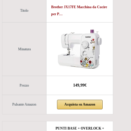
Brother JX17FE Macchina da Cucire
Titolo
per P…
Minatura
149,99€
Prezzo
Acquista su Amazon
Pulsante Amazon
PUNTI BASE + OVERLOCK +