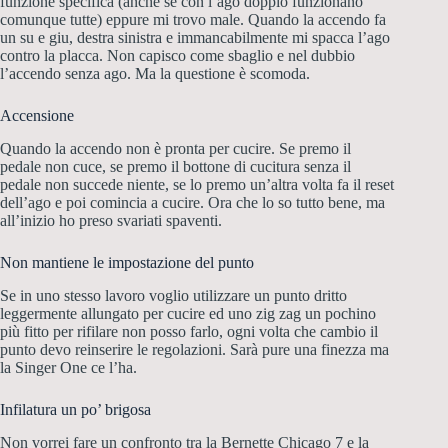
funzione specifica (anche se con l’ago doppio funzionano
comunque tutte) eppure mi trovo male. Quando la accendo fa
un su e giu, destra sinistra e immancabilmente mi spacca l’ago
contro la placca. Non capisco come sbaglio e nel dubbio
l’accendo senza ago. Ma la questione è scomoda.
Accensione
Quando la accendo non è pronta per cucire. Se premo il
pedale non cuce, se premo il bottone di cucitura senza il
pedale non succede niente, se lo premo un’altra volta fa il reset
dell’ago e poi comincia a cucire. Ora che lo so tutto bene, ma
all’inizio ho preso svariati spaventi.
Non mantiene le impostazione del punto
Se in uno stesso lavoro voglio utilizzare un punto dritto
leggermente allungato per cucire ed uno zig zag un pochino
più fitto per rifilare non posso farlo, ogni volta che cambio il
punto devo reinserire le regolazioni. Sarà pure una finezza ma
la Singer One ce l’ha.
Infilatura un po’ brigosa
Non vorrei fare un confronto tra la Bernette Chicago 7 e la