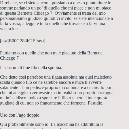
Direi che, se ci siete ancora, possiamo a questo punto tirare le
somme parlando un po’ di quello che mi piace e non mi piace
di questa Bernette Chicago 7. Ovviamente si tratta del mio
personalissimo giudizio quindi vi invito, se siete intenzionate a
farla vostra, a leggere tutto quello che trovate e a farvi una
vostra idea.
[asa]B00G288K2E[/asa]
Partiamo con quello che non mi è piaciuto della Bernette
Chicago 7
Il sensore di fine filo della spolina.
Che detto così parrebbe una figata assoluta ma quel maledetto
scatta quando filo ce ne sarebbe ancora e mica ti avverte
solamente! Ti impedisce proprio di continuare a cucire. Io poi
che mi atteggio a zerowaste ma in realtà sono proprio taccagna
mi infastidisco molto a sprecare il filo o tenere lì tutte queste
gugliate di cui non so francamente che farmene. Fastidio.
Uso con l’ago doppio.
Qui probabilmente sono io. La macchina ha addirittura la