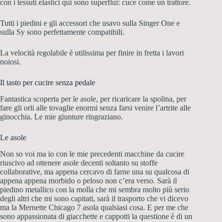
con i tessuti elastici qui sono superflui: cuce come un trattore.
Tutti i piedini e gli accessori che usavo sulla Singer One e
sulla Sy sono perfettamente compatibili.
La velocità regolabile è utilissima per finire in fretta i lavori
noiosi.
Il tasto per cucire senza pedale
Fantastica scoperta per le asole, per ricaricare la spolina, per
fare gli orli alle tovaglie enormi senza farsi venire l’artrite alle
ginocchia. Le mie giunture ringraziano.
Le asole
Non so voi ma io con le mie precedenti macchine da cucire
riuscivo ad ottenere asole decenti soltanto su stoffe
collaborative, ma appena cercavo di farne una su qualcosa di
appena appena morbido o peloso non c’era verso. Sarà il
piedino metallico con la molla che mi sembra molto più serio
degli altri che mi sono capitati, sarà il trasporto che vi dicevo
ma la Mernette Chicago 7 asola qualsiasi cosa. E per me che
sono appassionata di giacchette e cappotti la questione è di un