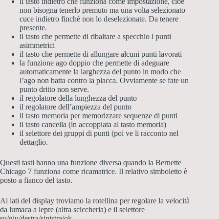
il tasto indietro che funziona come impostazione, cioè
non bisogna tenerlo premuto ma una volta selezionato
cuce indietro finchè non lo deselezionate. Da tenere
presente.
il tasto che permette di ribaltare a specchio i punti
asimmetrici
il tasto che permette di allungare alcuni punti lavorati
la funzione ago doppio che permette di adeguare
automaticamente la larghezza del punto in modo che
l’ago non batta contro la placca. Ovviamente se fate un
punto dritto non serve.
il regolatore della lunghezza del punto
il regolatore dell’ampiezza del punto
il tasto memoria per memorizzare sequenze di punti
il tasto cancella (in accoppiata al tasto memoria)
il selettore dei gruppi di punti (poi ve li racconto nel
dettaglio.
Questi tasti hanno una funzione diversa quando la Bernette
Chicago 7 funziona come ricamatrice. Il relativo simboletto è
posto a fianco del tasto.
Ai lati del display troviamo la rotellina per regolare la velocità
da lumaca a lepre (altra sciccheria) e il selettore
su/giu/destra/sinistra/ok