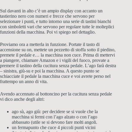
Sul davanti in alto c’è un ampio display con accanto un
tastierino nero con numeri e frecce che servono per
selezionare i punti, e tutto intorno una serie di tastini bianchi
con simboletti vari che servono per regolare tutte le molteplici
funzioni della macchina. Poi vi spiego nel dettaglio.
Proviamo ora a metterla in funzione. Portate il tasto di
accensione su on, mettete un pezzetto di stoffa sotto il piedino,
premete il pedale e… la macchina non cuce. Prima di mettervi
a piangere, chiamare Amazon e i vigili del fuoco, provate a
premere il tastino della cucitura senza pedale. L’ago farà destra
– sinistra, giù-su e poi la macchina. A questo punto se
schiacciate il pedale la macchina cuce e voi avrete perso nel
frattempo un anno di vita.
Avendo accennato al bottoncino per la cucitura senza pedale
vi dico anche degli altri:
ago sù, ago giù: per decidere se si vuole che la
macchina si fermi con l’ago alzato o con l’ago
abbassato (utile se si devono fare molti angoli.
un fermapunto che cuce 4 piccoli punti vicini