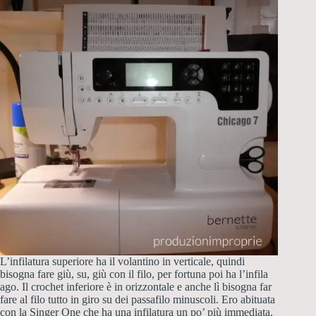
L’infilatura superiore ha il volantino in verticale, quindi
bisogna fare giù, su, giù con il filo, per fortuna poi ha l’infila
ago. Il crochet inferiore è in orizzontale e anche lì bisogna far
fare al filo tutto in giro su dei passafilo minuscoli. Ero abituata
con la Singer One che ha una infilatura un po’ più immediata.