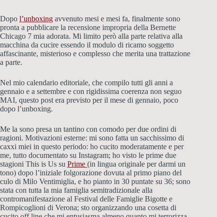
Dopo
l’unboxing
avvenuto mesi e mesi fa, finalmente sono
pronta a pubblicare la recensione impropria della Bernette
Chicago 7 mia adorata. Mi limito però alla parte relativa alla
macchina da cucire essendo il modulo di ricamo soggetto
affascinante, misterioso e complesso che merita una trattazione
a parte.
Nel mio calendario editoriale, che compilo tutti gli anni a
gennaio e a settembre e con rigidissima coerenza non seguo
MAI, questo post era previsto per il mese di gennaio, poco
dopo l’unboxing.
Me la sono presa un tantino con comodo per due ordini di
ragioni. Motivazioni esterne: mi sono fatta un sacchissimo di
caxxi miei in questo periodo: ho cucito moderatamente e per
me, tutto documentato su Instagram; ho visto le prime due
stagioni This is Us su
Prime
(in lingua originale per darmi un
tono) dopo l’iniziale folgorazione dovuta al primo piano del
culo di Milo Ventimiglia, e ho pianto in 30 puntate su 36; sono
stata con tutta la mia famiglia semitradizionale alla
contromanifestazione al Festival delle Famiglie Bigotte e
Rompicoglioni di Verona; sto organizzando una cosetta di
cucito off line che mi entusiasma almeno quanto mi terrorizza.