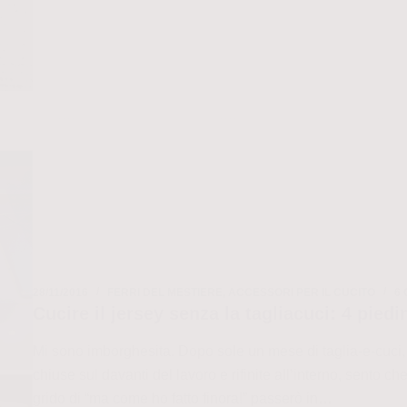
della
macchina
da
cucire:
guida
impropria
ai
punti
elastici
e
di
cucitura
28/11/2016
FERRI DEL MESTIERE
,
ACCESSORI PER IL CUCITO
6
Cucire il jersey senza la tagliacuci: 4 pied
Mi sono imborghesita. Dopo sole un mese di taglia-e-cuci, d
chiuse sul davanti del lavoro e rifinite all’interno, sento ch
grido di “ma come ho fatto finora!” passerò in…