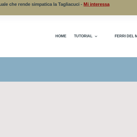
uale che rende simpatica la Tagliacuci -
Mi interessa
HOME
TUTORIAL
FERRI DEL 