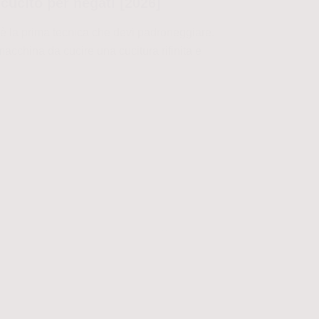
 cucito per negati [2026]
ck è la prima tecnica che devi padroneggiare.
macchina da cucire una cucitura rifinita e