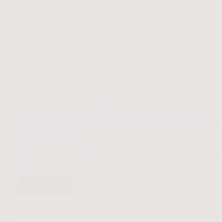
24/03/2025
FERRI DEL MESTIERE
,
MACCHINA DA CUCIRE
2 CO
Tabella dei punti della macchina da cucire: 
e di cucitura
Quali sono i punti della macchina da cucire e quando usarl
elastici e di cucitura.
Leggi tutto
Tabella
dei
punti