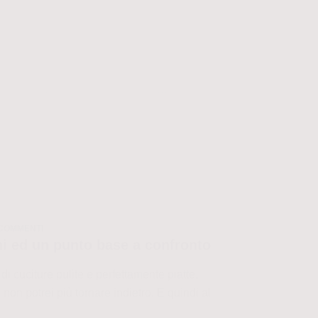
 COMMENTI
ini ed un punto base a confronto
i cuciture pulite e perfettamente piatte,
e non potrei più tornare indietro. E quindi al