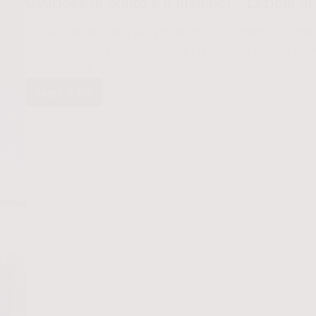
Overlock (Il punto e il piedino) – Lezioni di
Se vuoi cominciare a farti i vestiti da sola il punto overlo
Con il punto e il piedino overlock puoi ottenere con la tua 
professionale che…
Leggi tutto
Overlock
(Il
punto
e
il
piedino)
–
Lezioni
di
cucito
per
negati
[2026]