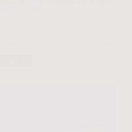
Leggi, Cuci e Ripeti: I libri di cucito di cui non
puoi fare a meno!
Imparare a cucire da soli non è impossibile. Io sono
essenzialmente una autodidatta, e come me moltissime
altre bravissime sarte che per motivi di tempo, di soldi o
caratteriali (ehm…) non hanno mai potuto frequentare
un corso di cucito oppure…
Leggi tutto
Leggi,
Cuci
e
Ripeti:
I
libri
di
cucito
di
cui