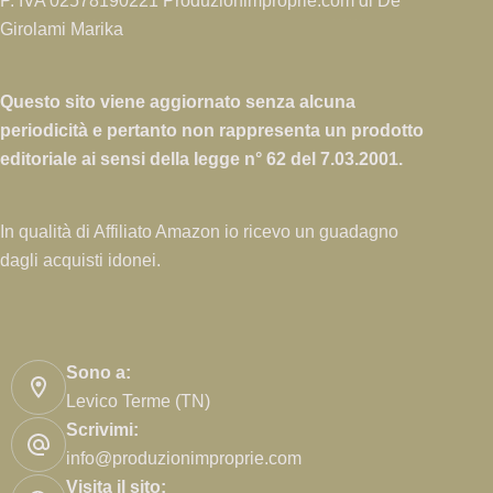
alla
P. IVA 02578190221 Produzionimproprie.com di De
Tagliacuci
Girolami Marika
per
Principianti:
Questo sito viene aggiornato senza alcuna
eBook
periodicità e pertanto non rappresenta un prodotto
editoriale ai sensi della legge n° 62 del 7.03.2001.
In qualità di Affiliato Amazon io ricevo un guadagno
dagli acquisti idonei.
Sono a:
Levico Terme (TN)
Scrivimi:
info@produzionimproprie.com
Visita il sito: