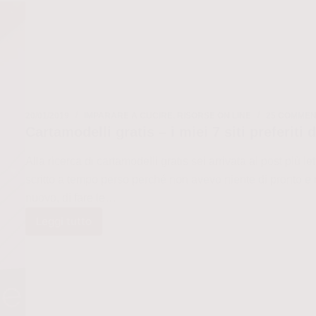
20/01/2019
IMPARARE A CUCIRE
,
RISORSE ON LINE
25 COMMEN
Cartamodelli gratis – i miei 7 siti preferiti 
Alla ricerca di cartamodelli gratis sei arrivata al post più 
scritto a tempo perso perché non avevo niente di pronto e
nuovo, di fare le…
Leggi tutto
Cartamodelli
gratis
–
i
miei
7