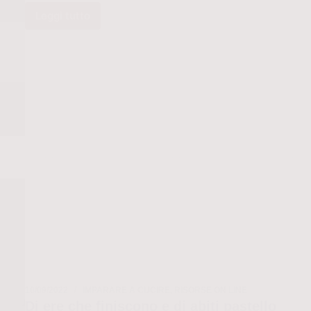
Leggi tutto
10
cartamodelli
PDF
gratis
per
creare
l’outfit
perfetto
per
la
primavera
10/09/2022
IMPARARE A CUCIRE
,
RISORSE ON LINE
Di ere che finiscono e di abiti pastello