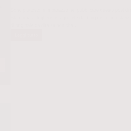
Sono piuttosto in imbarazzo nel pubblicare questo post di ab
Stare qua a togliere le ragnatele dal blog nella circostanz
di originale da dire se non che…
Leggi tutto
Di
ere
che
finiscono
e
di
abiti
pastello