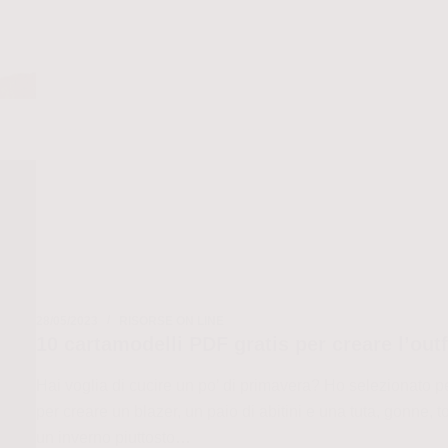
cucire
una
felpa
con
cappuccio
28/05/2023
RISORSE ON LINE
10 cartamodelli PDF gratis per creare l’outf
Hai voglia di cucire un po’ di primavera? Ho selezionato pe
per creare un blazer, un paio di abitini e una tuta, gonne,
un inverno piuttosto…