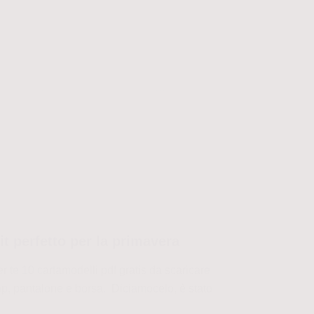
it perfetto per la primavera
r te 10 cartamodelli pdf gratis da scaricare
 top, pantalone e borsa. Diciamocelo, è stato