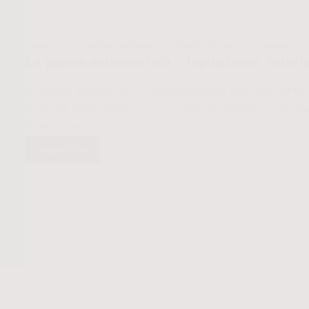
07/04/2019
PANTALONI/GONNE
,
RISORSE ON LINE
5 COMMENTI
La gonna asimmetrica – Ispirazione, tutori
Mi dovete scusare se ho lasciato passare così tanto tempo 
faccende affaccendata. Voi con ogni probabilità non vi era
mi rassicura e mi…
Leggi tutto
La
gonna
asimmetrica
–
Ispirazione,
tutorial
e
cartamodello
dal
web