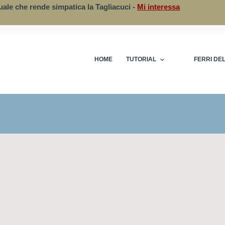
uale che rende simpatica la Tagliacuci -
Mi interessa
HOME
TUTORIAL
FERRI DE