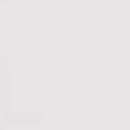
siti
preferiti
dove
scaricarli
08/04/2018
TUTORIAL
9 COMMENTI
Il cappottino di velluto – non un tutorial
Questa volta l’ho sparata grossa. Mi sono messa in testa di
dire la verità ne avevo tentato uno di Burda un paio di ann
con…
Leggi tutto
Il
cappottino