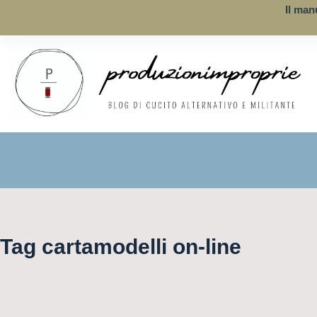
Salta
Il man
al
contenuto
Tag
cartamodelli on-line