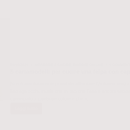
05/10/2025
IMPARARE A CUCIRE
,
RISORSE ON LINE
5 COMMENT
5 cartamodelli per cucire una felpa con ca
Non è assolutamente possibile affrontare l’Autunno senza 
fino agli occhi. Inutile che mi dici che l’aria è ancora tiep
cominciato a cambiare colore e che a…
Leggi tutto
5
cartamodelli
per