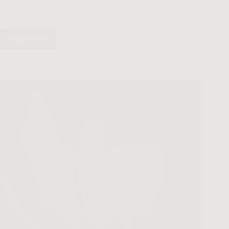
disegnati da voi, oppure per modificare modelli pronti.
…
Leggi tutto
La
tasca
approssimativa
–
Come
disegnare
e
confezionare
le
tasche
davanti