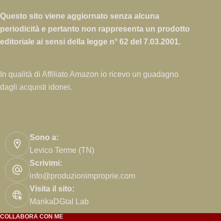
la
Questo sito viene aggiornato senza alcuna
tasca
periodicità e pertanto non rappresenta un prodotto
a
listino
editoriale ai sensi della legge n° 62 del 7.03.2001.
In qualità di Affiliato Amazon io ricevo un guadagno
dagli acquisti idonei.
Sono a:
Levico Terme (TN)
Scrivimi:
info@produzionimproprie.com
Visita il sito:
MarikaDGtal Lab
COLLABORA CON ME