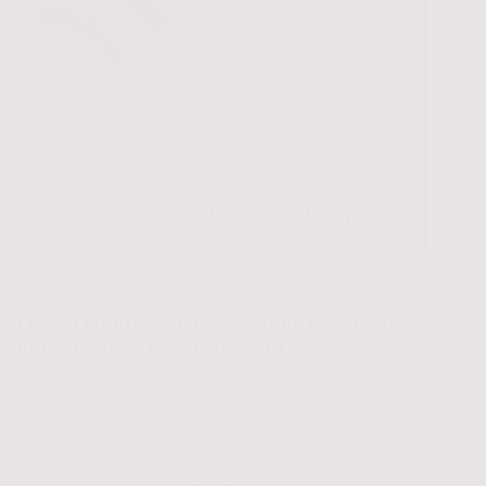
27/09/2020
GUIDE IMPROPRIE
,
IMPARARE A CUCIRE
,
PANTALONI/GONNE
5 COMMENTI
La tasca approssimativa – Come disegnare e
confezionare le tasche davanti
Ecco a voi un tutorial completo su come disegnare,
tagliare e cucire le tasche sul davanti per gonne e
pantaloni. Il metodo delle tasche approssimative by
produzionimproprie si può usare nei cartamodelli