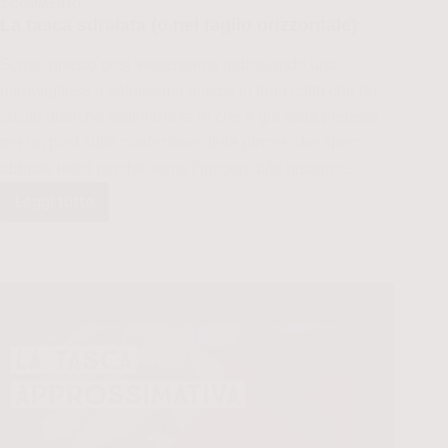
1 COMMENTO
La tasca sdraiata (o nel taglio orizzontale)
Scrivo questo post velocissimo indossando una
meravigliosa e caldissima giacca in lana cotta che ho
cucito qualche settimana fa (e che è già stata pretesto
per un post sulla confezione delle pinces che spero
abbiate letto) perché sento l’incoercibile bisogno…
Leggi tutto
La
tasca
sdraiata
(o
nel
taglio
orizzontale)