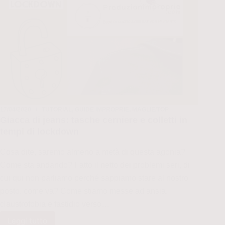
17/04/2020
TUTORIAL
,
GUIDE IMPROPRIE
,
MAGLIE/TOP
Giacca di jeans: tasche cerniere e colletti in
tempi di lockdown
Cosa dite, saremo almeno a metà di questa agonia?
Come sta andando? Fatto il netto dei problemi seri, di
cui qui non parliamo perché sappiamo stare al nostro
posto, come va? Come stiamo messe ad ansia,
claustrofobia e fastidio verso…
Leggi tutto