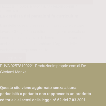
01/10/2019
GUIDE IMPROPRIE
,
PANTALONI/GONNE
8 COMMENTI
La cerniera dei pantaloni fa curriculum
Una delle cose più stressanti in assoluto è cercare
lavoro. Che già è una rottura di coglioni avercelo un
lavoro, pensa lo strazio di doverne cercare uno, o
anche solo di volerlo cambiare. L’agonia delle
bacheche e degli annunci. lo…
Leggi tutto
La
cerniera
P. IVA 02578190221 Produzionimproprie.com di De
dei
Girolami Marika
pantaloni
fa
Questo sito viene aggiornato senza alcuna
curriculum
periodicità e pertanto non rappresenta un prodotto
editoriale ai sensi della legge n° 62 del 7.03.2001.