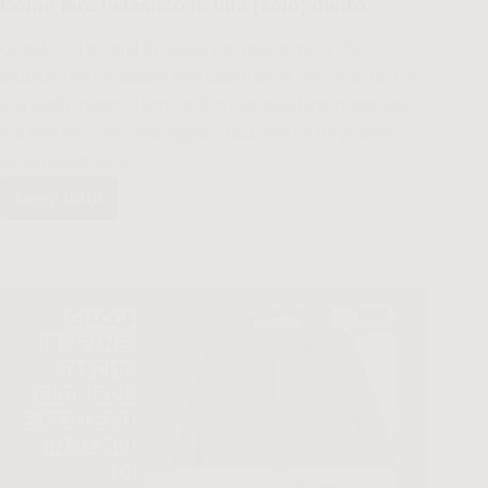
Come fare l’elastico in vita (solo) dietro
Questo è il tutorial di cucito per una tecnica che
probabilmente sapete fare tutte tranne me: l’elastico in
vita (solo) dietro. Tecnica di cucito basilare, direte voi,
ma non mi ci ero mai approcciata perché mi poneva
delle questioni a…
Leggi tutto
Come
fare
l’elastico
in
vita
(solo)
dietro