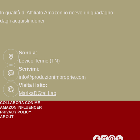
In qualità di Affiliato Amazon io ricevo un guadagno
dagli acquisti idonei.
Sono a:
Levico Terme (TN)
Scrivimi:
info@produzionimproprie.com
Visita il sito:
MarikaDGtal Lab
COLLABORA CON ME
AMAZON INFLUENCER
PRIVACY POLICY
ABOUT