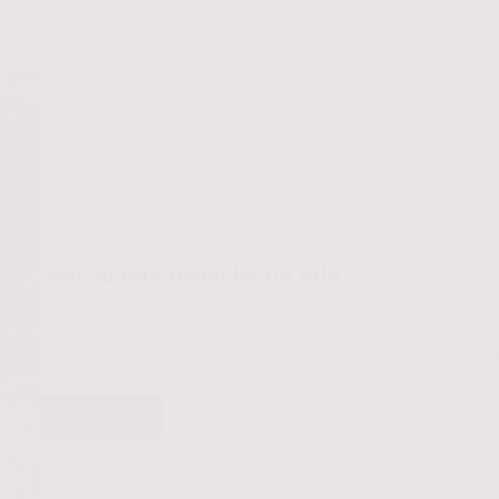
19/03/2024
GUIDE IMPROPRIE
,
IMPARARE A CUCIRE
1 COMMEN
Non so fare neanche un orlo
Ma neanche io. O meglio, per come lo faccio io, l’orlo, ti as
faccio vedere. Una doverosa premessa Fare gli orli è una
conto che sai…
Leggi tutto
Non
so
fare