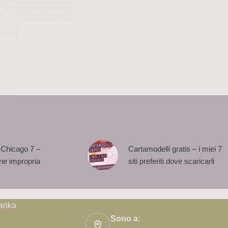
Leggi tutto
L’orlo
impostore
(aka
orlo
originale
jeans)
 Chicago 7 –
Cartamodelli gratis – i miei 7
ne impropria
siti preferiti dove scaricarli
arika
Sono a: