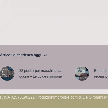
Articoli di tendenza oggi
32 piedini per macchina da
Bernette
cucire – Le guide improprie
recensio
P. IVA 02578190221 Produzionimproprie.com di De Girolami M