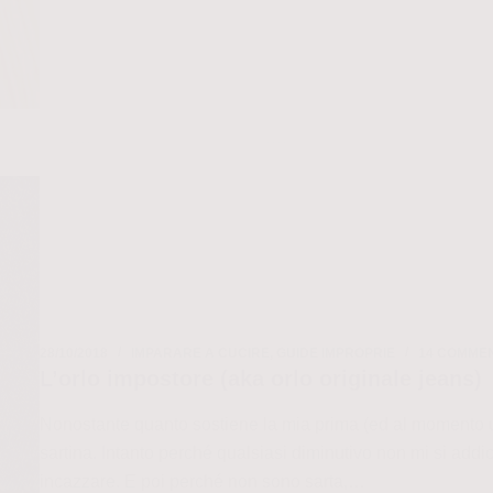
neanche
un
orlo
28/10/2018
IMPARARE A CUCIRE
,
GUIDE IMPROPRIE
14 COMMEN
L’orlo impostore (aka orlo originale jeans)
Nonostante quanto sostiene la mia prima (ed al momento 
sartina. Intanto perché qualsiasi diminutivo non mi si addi
incazzare. E poi perché non sono sarta,…