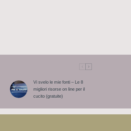
Vi svelo le mie fonti – Le 8
migliori risorse on line per il
cucito (gratuite)