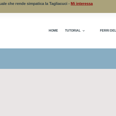
uale che rende simpatica la Tagliacuci -
Mi interessa
HOME
TUTORIAL
FERRI DE