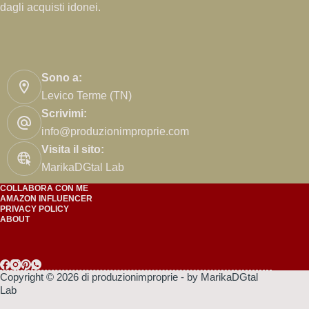
dagli acquisti idonei.
di
cucito
creativo
facile
Sono a:
Levico Terme (TN)
Scrivimi:
info@produzionimproprie.com
Visita il sito:
MarikaDGtal Lab
COLLABORA CON ME
AMAZON INFLUENCER
PRIVACY POLICY
ABOUT
Copyright © 2026 di produzionimproprie - by MarikaDGtal
Lab