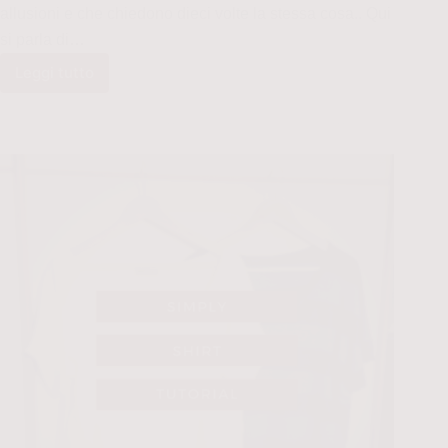
allusioni e che chiedono dieci volte la stessa cosa.. Qui
si parla di…
Leggi tutto
Gli
uomini
sono
quadrati:
cartamodello
per
il
busto
base
uomo