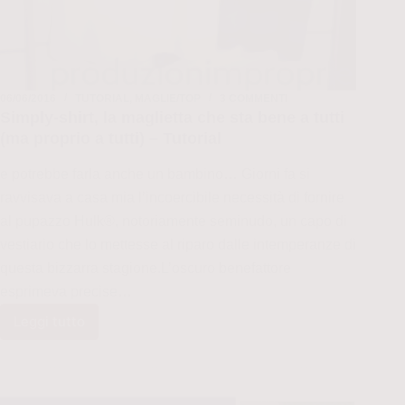
06/06/2016
TUTORIAL
,
MAGLIE/TOP
3 COMMENTI
Simply-shirt, la maglietta che sta bene a tutti
(ma proprio a tutti) – Tutorial
e potrebbe farla anche un bambino… Giorni fa si
ravvisava a casa mia l’incoercibile necessità di fornire
al pupazzo Hulk®, notoriamente seminudo, un capo di
vestiario che lo mettesse al riparo dalle intemperanze di
questa bizzarra stagione.L’oscuro benefattore
esprimeva precise…
Leggi tutto
Simply-
shirt,
la
maglietta