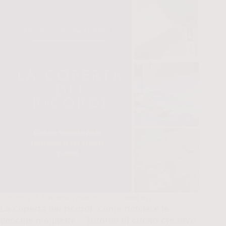
che
sta
bene
a
tutti
(ma
proprio
a
tutti)
–
Tutorial
21/05/2016
TUTORIAL
,
ARREDO
4 COMMENTI
La coperta dei ricordi: come riciclare le
vecchie magliette – Tutorial di cucito creativo