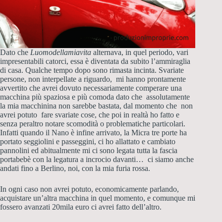
Dato che
Luomodellamiavita
alternava, in quel periodo, vari
impresentabili catorci, essa è diventata da subito l’ammiraglia
di casa. Qualche tempo dopo sono rimasta incinta. Svariate
persone, non interpellate a riguardo, mi hanno prontamente
avvertito che avrei dovuto necessariamente comperare una
macchina più spaziosa e più comoda dato che assolutamente
la mia macchinina non sarebbe bastata, dal momento che non
avrei potuto fare svariate cose, che poi in realtà ho fatto e
senza peraltro notare scomodità o problematiche particolari.
Infatti quando il Nano è infine arrivato, la Micra tre porte ha
portato seggiolini e passeggini, ci ho allattato e cambiato
pannolini ed abitualmente mi ci sono legata tutta la fascia
portabebè con la legatura a incrocio davanti… ci siamo anche
andati fino a Berlino, noi, con la mia furia rossa.
In ogni caso non avrei potuto, economicamente parlando,
acquistare un’altra macchina in quel momento, e comunque mi
fossero avanzati 20mila euro ci avrei fatto dell’altro.