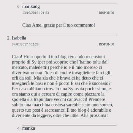
marikadg
13/10/2016 / 21:53
RISPONDI
Ciao Ame, grazie per il tuo commento!
Isabella
07/01/2017 / 02:28
RISPONDI
Ciao! Ho scoperto il tuo blog cercando recensioni
proprio di Sy (per poi scoprire che l’hanno tolta dal
mercato, maledetti!) perché io e il mio moroso ci
divertivamo con l’idea di cucire tovagliette e farci gli
orli da soli. Mia zia che è brava ci ha detto che ci
insegnerà le basi e non è poco! E sai che è successo?
Per caso abbiamo trovato una Sy usata pochissimo, e
ora siamo qui a cercare di capire come piazzare la
spoletta e a trapuntare vecchi canovacci! Prendere
subito una macchina costosa sarebbe stato uno spreco,
questo tuo post è sacrosanto! Il tuo blog è adorabile e
divertente da leggere, oltre che utile. Alla prossima!
marika