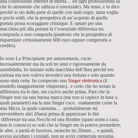
una connessione Internet di merda… ed ogni professionista sa
che lo strumento che utilizza è essenziale). Ma temo, e lo dico
perché io sto dalla parte di quelle con tanti sogni, tanta voglia
e pochi soldi, che la prospettiva di un’acquisto di quella
portata possa scoraggiare chiunque. E optare per una
macchina più alla portata fa l’essenziale differenza tra
comprarla o non comprarla (piuttosto che la prospettiva di
risparmiare certosinamente 600 euro oppure comperarla a
credito).
Io sono La Principiante per antonomasia, cucio
incessantemente ma da soli tre anni e rigorosamente da
autodidatta, ho iniziato sulla macchina dell’Ikea perché ero
curiosa ma non volevo investirci una fortuna e solo quando
sono stata certa ho comperato una
Singer elettronica
(il
modello maggiormente vituperato).. e certo che ho notato la
differenza tra le due, ma cucivo anche prima. Pare che la
Singer non sia una buona marca (ma non si capisce in base a
quali parametri) ma la mia Singer cuce.. esattamente come la
mia Micra, la quale cammina… probabilmente mi
servirebbero altri 20anni prima di apprezzare le fini
differenze tra una Necchi ed una Brother (sparo nomi a caso,
non le conosco) so solo che la Singer me la potevo permettere,
le altre, a parità di funzioni, neanche tra 20anni… e quindi,
avessi ascoltato i consigli, non ne avrei comperata nessuna.