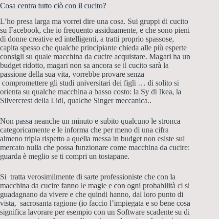
Cosa centra tutto ciò con il cucito?
L’ho presa larga ma vorrei dire una cosa. Sui gruppi di cucito
su Facebook, che io frequento assiduamente, e che sono pieni
di donne creative ed intelligenti, a tratti proprio spassose,
capita spesso che qualche principiante chieda alle più esperte
consigli su quale macchina da cucire acquistare. Magari ha un
budget ridotto, magari non sa ancora se il cucito sarà la
passione della sua vita, vorrebbe provare senza
compromettere gli studi universitari dei figli … di solito si
orienta su qualche macchina a basso costo: la Sy di Ikea, la
Silvercrest della Lidl, qualche Singer meccanica..
Non passa neanche un minuto e subito qualcuno le stronca
categoricamente e le informa che per meno di una cifra
almeno tripla rispetto a quella messa in budget non esiste sul
mercato nulla che possa funzionare come macchina da cucire:
guarda è meglio se ti compri un tostapane.
Si tratta verosimilmente di sarte professioniste che con la
macchina da cucire fanno le magie e con ogni probabilità ci si
guadagnano da vivere e che quindi hanno, dal loro punto di
vista, sacrosanta ragione (io faccio l’impiegata e so bene cosa
significa lavorare per esempio con un Software scadente su di