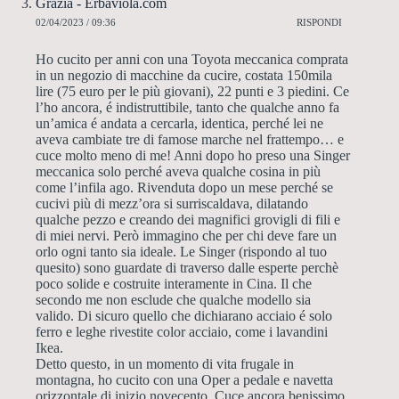
Grazia - Erbaviola.com
02/04/2023 / 09:36
RISPONDI
Ho cucito per anni con una Toyota meccanica comprata
in un negozio di macchine da cucire, costata 150mila
lire (75 euro per le più giovani), 22 punti e 3 piedini. Ce
l’ho ancora, é indistruttibile, tanto che qualche anno fa
un’amica é andata a cercarla, identica, perché lei ne
aveva cambiate tre di famose marche nel frattempo… e
cuce molto meno di me! Anni dopo ho preso una Singer
meccanica solo perché aveva qualche cosina in più
come l’infila ago. Rivenduta dopo un mese perché se
cucivi più di mezz’ora si surriscaldava, dilatando
qualche pezzo e creando dei magnifici grovigli di fili e
di miei nervi. Però immagino che per chi deve fare un
orlo ogni tanto sia ideale. Le Singer (rispondo al tuo
quesito) sono guardate di traverso dalle esperte perchè
poco solide e costruite interamente in Cina. Il che
secondo me non esclude che qualche modello sia
valido. Di sicuro quello che dichiarano acciaio é solo
ferro e leghe rivestite color acciaio, come i lavandini
Ikea.
Detto questo, in un momento di vita frugale in
montagna, ho cucito con una Oper a pedale e navetta
orizzontale di inizio novecento. Cuce ancora benissimo,