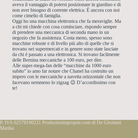
aveva il vantaggio di potersi posizionare in giardino e di
non aver bisogno di corrente elettrica. È ancora con noi
come cimelio di famiglia.
Oggi ho una macchina elettronica che fa meraviglie. Ma
a chi mi chiede con cosa cominciare, rispondo sempre
di prendere una meccanica di seconda mano in un
negozio che fa assistenza. Costa meno, spesso sono
macchine robuste e di livello più alto di quelle che si
trovano nei supermercati e in genere sono state lasciate
da chi é passato a una elettronica. Si trovano facilmente
delle Bernina meccaniche a 100 euro, per dire.
Alle super-mega-fan delle “macchine da 1000 euro
subito” io amo far notare che Chanel ha costruito un
impero con le meccaniche a navetta orizzontale che non
facevano nemmeno lo zigzag 😉 D’accordissimo con
te!
P. IVA 02578190221 Produzionimproprie.com di De Girolami
Marika