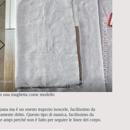
isegnare il fianco e congiungerlo alla manica con una piccola curva.
Disegnare lo scollo davanti e dietro.
ndo una maglietta come modello
pana ma è un onesto trapezio isoscele, facilissimo da
amente dritto. Questo tipo di manica, facilissimo da
 e ampi perché non è fatto per seguire le linee del corpo.