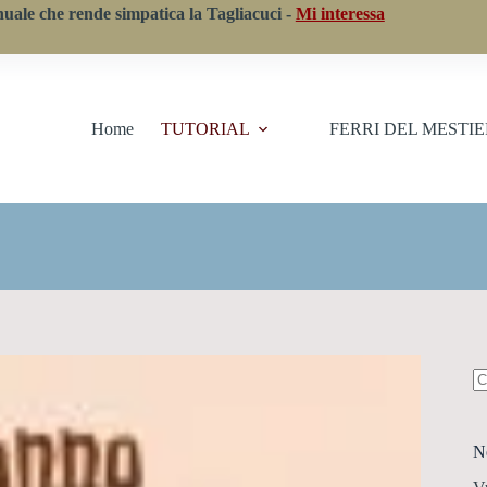
nuale che rende simpatica la Tagliacuci -
Mi interessa
Home
TUTORIAL
FERRI DEL MESTI
N
ri
N