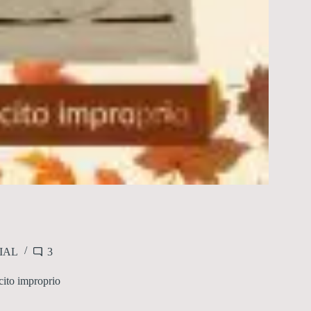
IAL
3
cito improprio