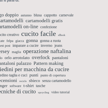
i si parla di:
go doppio
blusa
cappotto
carnevale
autunno
artamodelli
cartamodelli gratis
artamodelli on-line
confezione
cucito facile
cito creativo
eBook
gonna
gonna a ruota
tate
felpa
giacca
imparare a cucire
inverno
jeans
est post
operazione naftalina
ersey
maglia
overlock
orlo arrotolato
pantaloni
lo
antaloni palazzo
Pattern making
iedini per macchina da cucire
punti
edino taglia e cuci
punto di copertura
ecensioni
sbieco
senza cartamodello
reciclo
inger
t-shirt
tasche
software
ecniche di cucito
video tutorial
upcycling