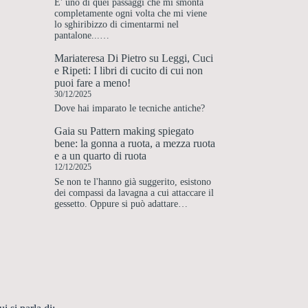
E' uno di quei passaggi che mi smonta
completamente ogni volta che mi viene
lo sghiribizzo di cimentarmi nel
pantalone...…
Mariateresa Di Pietro
su
Leggi, Cuci
e Ripeti: I libri di cucito di cui non
puoi fare a meno!
30/12/2025
Dove hai imparato le tecniche antiche?
Gaia
su
Pattern making spiegato
bene: la gonna a ruota, a mezza ruota
e a un quarto di ruota
12/12/2025
Se non te l'hanno già suggerito, esistono
dei compassi da lavagna a cui attaccare il
gessetto. Oppure si può adattare…