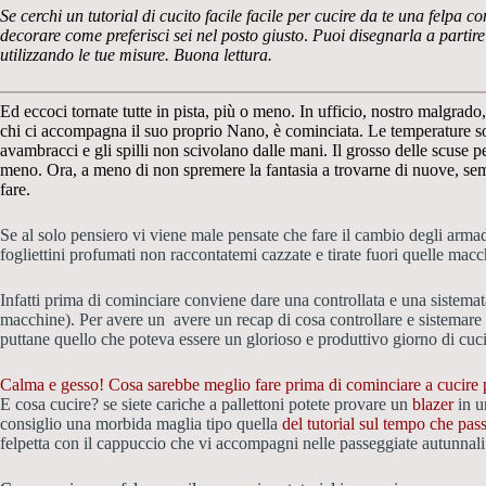
Se cerchi un tutorial di cucito facile facile per cucire da te una felpa
decorare come preferisci sei nel posto giusto
.
Puoi disegnarla a partire
utilizzando le tue misure. Buona lettura.
Ed eccoci tornate tutte in pista, più o meno. In ufficio, nostro malgrado
chi ci accompagna il suo proprio Nano, è cominciata. Le temperature son
avambracci e gli spilli non scivolano dalle mani. Il grosso delle scuse pe
meno. Ora, a meno di non spremere la fantasia a trovarne di nuove, sem
fare.
Se al solo pensiero vi viene male pensate che fare il cambio degli armadi
fogliettini profumati non raccontatemi cazzate e tirate fuori quelle macch
Infatti prima di cominciare conviene dare una controllata e una sistemata
macchine). Per avere un avere un recap di cosa controllare e sistemare 
puttane quello che poteva essere un glorioso e produttivo giorno di cucit
Calma e gesso! Cosa sarebbe meglio fare prima di cominciare a cucire 
E cosa cucire? se siete cariche a pallettoni potete provare un
blazer
in u
consiglio una morbida maglia tipo quella
del tutorial sul tempo che pass
felpetta con il cappuccio che vi accompagni nelle passeggiate autunnali