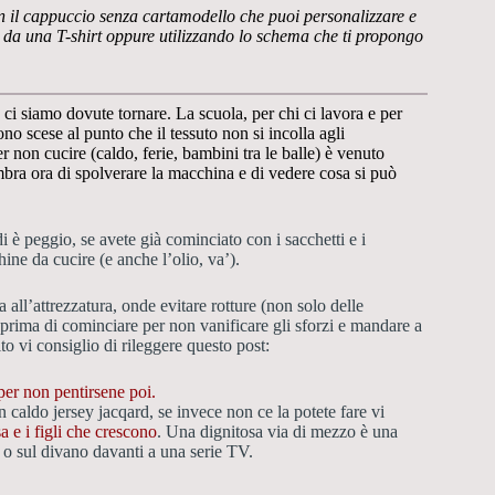
 con il cappuccio senza cartamodello che puoi personalizzare e
 da una T-shirt oppure utilizzando lo schema che ti propongo
, ci siamo dovute tornare. La scuola, per chi ci lavora e per
o scese al punto che il tessuto non si incolla agli
r non cucire (caldo, ferie, bambini tra le balle) è venuto
bra ora di spolverare la macchina e di vedere cosa si può
 è peggio, se avete già cominciato con i sacchetti e i
ine da cucire (e anche l’olio, va’).
 all’attrezzatura, onde evitare rotture (non solo delle
prima di cominciare per non vanificare gli sforzi e mandare a
o vi consiglio di rileggere questo post:
per non pentirsene poi.
n caldo jersey jacqard, se invece non ce la potete fare vi
a e i figli che crescono
. Una dignitosa via di mezzo è una
 o sul divano davanti a una serie TV.