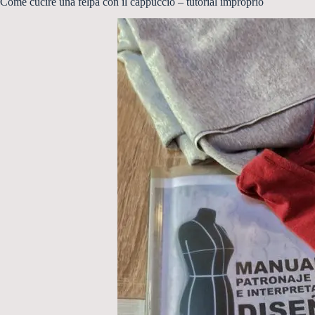
Come cucire una felpa con il cappuccio – tutorial improprio