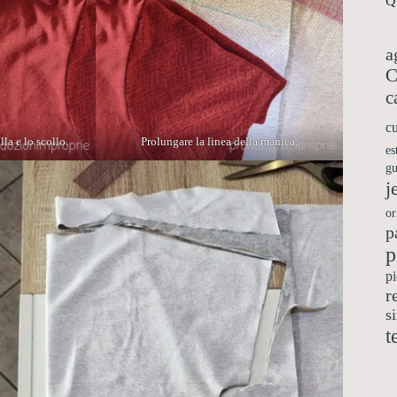
Qu
a
C
c
cu
Prolungare la linea della manica.
lla e lo scollo.
es
gu
j
or
p
p
pi
r
s
t