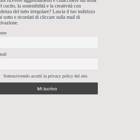
oi ricevere aggiornamenti e chiacchiere sul tema
l cucito, la sostenibilità e la creatività con
denza del tutto irregolare? Lascia il tuo indirizzo
i sotto e ricordati di cliccare sulla mail di
tivazione.
ome
mail
Sottoscrivendo accetti la privacy policy del sito.