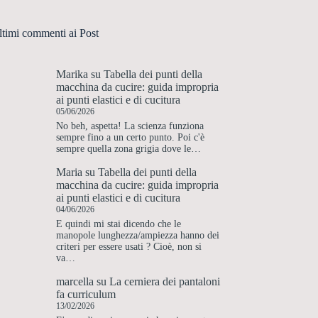
ltimi commenti ai Post
Marika
su
Tabella dei punti della
macchina da cucire: guida impropria
ai punti elastici e di cucitura
05/06/2026
No beh, aspetta! La scienza funziona
sempre fino a un certo punto. Poi c'è
sempre quella zona grigia dove le…
Maria
su
Tabella dei punti della
macchina da cucire: guida impropria
ai punti elastici e di cucitura
04/06/2026
E quindi mi stai dicendo che le
manopole lunghezza/ampiezza hanno dei
criteri per essere usati ? Cioè, non si
va…
marcella
su
La cerniera dei pantaloni
fa curriculum
13/02/2026