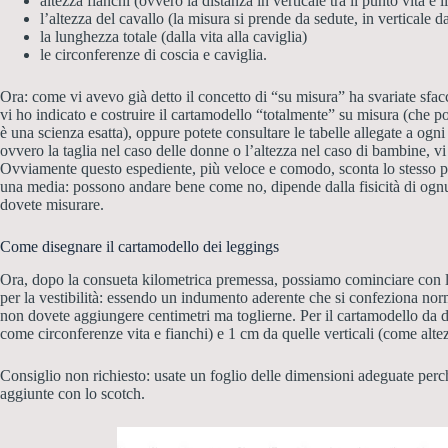
altezza fianchi (ovvero la distanza in verticale tra il punto vita e i
l’altezza del cavallo (la misura si prende da sedute, in verticale d
la lunghezza totale (dalla vita alla caviglia)
le circonferenze di coscia e caviglia.
Ora: come vi avevo già detto il concetto di “su misura” ha svariate sfac
vi ho indicato e costruire il cartamodello “totalmente” su misura (che 
è una scienza esatta), oppure potete consultare le tabelle allegate a ogn
ovvero la taglia nel caso delle donne o l’altezza nel caso di bambine, vi
Ovviamente questo espediente, più veloce e comodo, sconta lo stesso pr
una media: possono andare bene come no, dipende dalla fisicità di ognu
dovete misurare.
Come disegnare il cartamodello dei leggings
Ora, dopo la consueta kilometrica premessa, possiamo cominciare con l
per la vestibilità: essendo un indumento aderente che si confeziona normal
non dovete aggiungere centimetri ma toglierne. Per il cartamodello da d
come circonferenze vita e fianchi) e 1 cm da quelle verticali (come alte
Consiglio non richiesto: usate un foglio delle dimensioni adeguate perch
aggiunte con lo scotch.