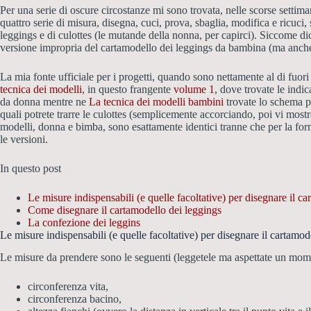
Per una serie di oscure circostanze mi sono trovata, nelle scorse settim
quattro serie di misura, disegna, cuci, prova, sbaglia, modifica e ricuci,
leggings
e di culottes (le mutande della nonna, per capirci). Siccome dic
versione impropria del cartamodello dei leggings da bambina (ma anc
La mia fonte ufficiale per i progetti, quando sono nettamente al di fuori
tecnica dei modelli
, in questo frangente
volume 1
, dove trovate le indi
da donna mentre ne
La tecnica dei modelli bambini
trovate lo schema p
quali potrete trarre le culottes (semplicemente accorciando, poi vi mos
modelli, donna e bimba, sono esattamente identici tranne che per la for
le versioni.
In questo post
Le misure indispensabili (e quelle facoltative) per disegnare il c
Come disegnare il cartamodello dei leggings
La confezione dei leggins
Le misure indispensabili (e quelle facoltative) per disegnare il cartamod
Le misure da prendere sono le seguenti (leggetele ma aspettate un mom
circonferenza vita,
circonferenza bacino,