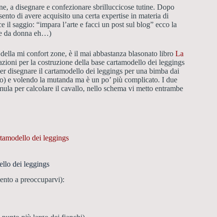
ane, a disegnare e confezionare sbrilluccicose tutine. Dopo
 sento di avere acquisito una certa expertise in materia di
e il saggio: “impara l’arte e facci un post sul blog” ecco la
he da donna eh…)
 della mi confort zone, è il mai abbastanza blasonato libro
La
cazioni per la costruzione della base cartamodello dei leggings
er disegnare il cartamodello dei leggings per una bimba dai
tro) e volendo la mutanda ma è un po’ più complicato. I due
mula per calcolare il cavallo, nello schema vi metto entrambe
artamodello dei leggings
ello dei leggings
ento a preoccuparvi):