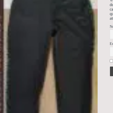
Vu
de
ca
qu
at
N
E