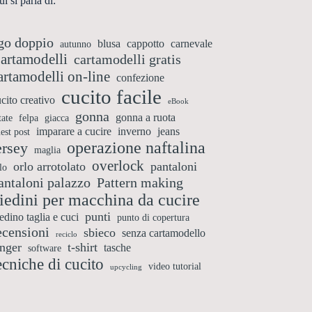
i si parla di:
go doppio
blusa
cappotto
carnevale
autunno
artamodelli
cartamodelli gratis
artamodelli on-line
confezione
cucito facile
cito creativo
eBook
gonna
gonna a ruota
tate
felpa
giacca
imparare a cucire
inverno
jeans
est post
operazione naftalina
ersey
maglia
overlock
orlo arrotolato
pantaloni
lo
antaloni palazzo
Pattern making
iedini per macchina da cucire
punti
edino taglia e cuci
punto di copertura
ecensioni
sbieco
senza cartamodello
reciclo
inger
t-shirt
tasche
software
ecniche di cucito
video tutorial
upcycling