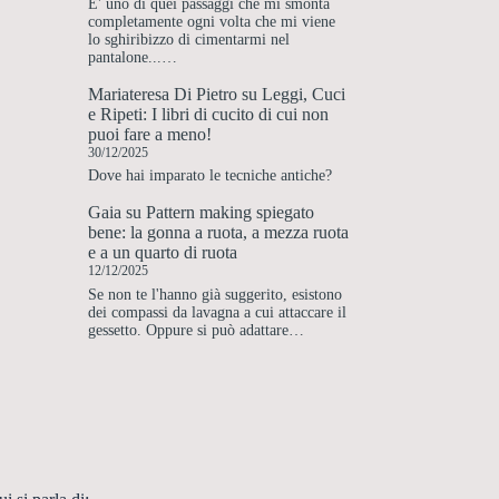
E' uno di quei passaggi che mi smonta
completamente ogni volta che mi viene
lo sghiribizzo di cimentarmi nel
pantalone...…
Mariateresa Di Pietro
su
Leggi, Cuci
e Ripeti: I libri di cucito di cui non
puoi fare a meno!
30/12/2025
Dove hai imparato le tecniche antiche?
Gaia
su
Pattern making spiegato
bene: la gonna a ruota, a mezza ruota
e a un quarto di ruota
12/12/2025
Se non te l'hanno già suggerito, esistono
dei compassi da lavagna a cui attaccare il
gessetto. Oppure si può adattare…