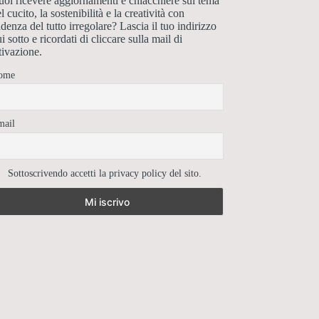
oi ricevere aggiornamenti e chiacchiere sul tema
l cucito, la sostenibilità e la creatività con
denza del tutto irregolare? Lascia il tuo indirizzo
i sotto e ricordati di cliccare sulla mail di
tivazione.
ome
mail
Sottoscrivendo accetti la privacy policy del sito.