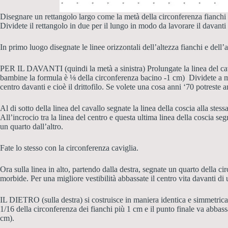
Disegnare un rettangolo largo come la metà della circonferenza fianchi 
Dividete il rettangolo in due per il lungo in modo da lavorare il davanti e
In primo luogo disegnate le linee orizzontali dell’altezza fianchi e dell’
PER IL DAVANTI (quindi la metà a sinistra) Prolungate la linea del
ca
bambine la formula è ⅛ della circonferenza bacino -1 cm) Dividete a me
centro davanti e cioè il drittofilo. Se volete una cosa anni ‘70 potreste
Al di sotto della linea del cavallo segnate la linea della coscia alla
stessa
All’incrocio tra la linea del centro e questa ultima linea della coscia se
un quarto dall’altro.
Fate lo stesso con la circonferenza caviglia.
Ora sulla linea in alto, partendo dalla destra, segnate un quarto della cir
morbide
. Per una migliore vestibilità abbassate il centro vita davanti di 
IL DIETRO (sulla destra) si costruisce in maniera identica e simmetrica 
1/16 della circonferenza dei fianchi più 1 cm e il punto finale va abbas
cm).