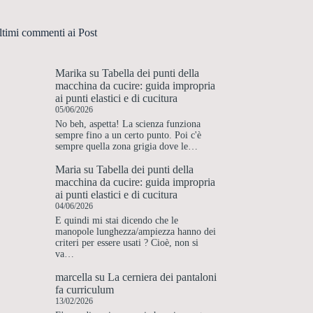
ltimi commenti ai Post
Marika
su
Tabella dei punti della
macchina da cucire: guida impropria
ai punti elastici e di cucitura
05/06/2026
No beh, aspetta! La scienza funziona
sempre fino a un certo punto. Poi c'è
sempre quella zona grigia dove le…
Maria
su
Tabella dei punti della
macchina da cucire: guida impropria
ai punti elastici e di cucitura
04/06/2026
E quindi mi stai dicendo che le
manopole lunghezza/ampiezza hanno dei
criteri per essere usati ? Cioè, non si
va…
marcella
su
La cerniera dei pantaloni
fa curriculum
13/02/2026