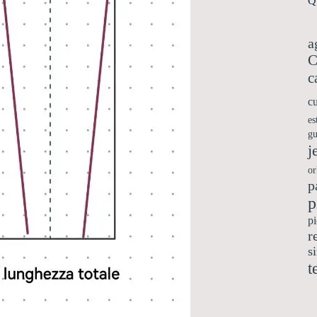
Qu
a
C
c
cu
es
gu
j
or
p
p
pi
r
s
t