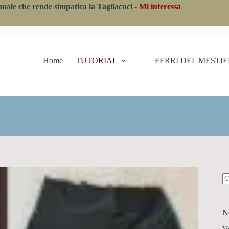
nuale che rende simpatica la Tagliacuci -
Mi interessa
Home
TUTORIAL
FERRI DEL MESTI
N
ri
N