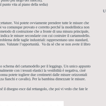
l punto più largo dei fianchi),
al punto vita al piano della sedia)
U
cettature. Voi potete ovviamente prendere tutte le misure che
poi va comunque provato e corretto perché la modellistica non
i metodo di costruzione che a fronte di una misura principale,
 indica le misure secondarie con cui costruire il cartamodello.
oblema delle taglie industriali: rappresentano uno standard,
no. Valutate l’opportunità.
Va da sè che se non avete il libro
o schema del cartamodello per il leggings. Un unico appunto
mente con i tessuti elastici la vestibilità è negativa, cioè
onna potete togliere due centimetri dalle misure orizzontali
zza fianchi e cavallo). Per la bambina dimezzate le misure.
é il disegno esce dal rettangolo, che poi vi vedo che fate le