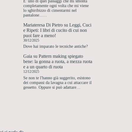
E' uno di quei passaggi che mi smonta
completamente ogni volta che mi viene
lo sghiribizzo di cimentarmi nel
pantalone...…
Mariateresa Di Pietro
su
Leggi, Cuci
e Ripeti: I libri di cucito di cui non
puoi fare a meno!
30/12/2025
Dove hai imparato le tecniche antiche?
Gaia
su
Pattern making spiegato
bene: la gonna a ruota, a mezza ruota
e a un quarto di ruota
12/12/2025
Se non te l'hanno già suggerito, esistono
dei compassi da lavagna a cui attaccare il
gessetto. Oppure si può adattare…