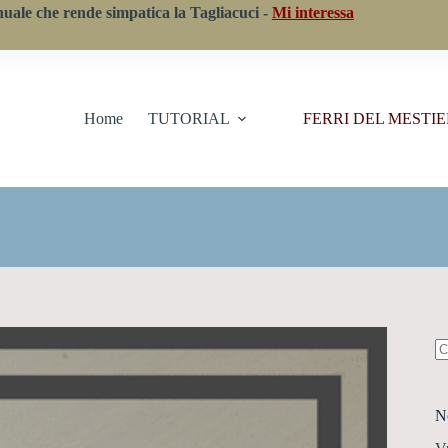
nuale che rende simpatica la Tagliacuci -
Mi interessa
Home
TUTORIAL
FERRI DEL MESTI
N
ri
N