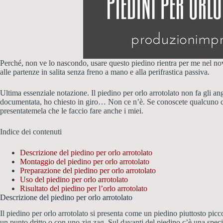
Perché, non ve lo nascondo, usare questo piedino rientra per me nel nov
alle partenze in salita senza freno a mano e alla perifrastica passiva.
Ultima essenziale notazione. Il piedino per orlo arrotolato non fa gli ang
documentata, ho chiesto in giro… Non ce n’è. Se conoscete qualcuno che 
presentatemela che le faccio fare anche i miei.
Indice dei contenuti
Descrizione del piedino per orlo arrotolato
Montaggio del piedino per orlo arrotolato
Preparazione del piedino per orlo arrotolato
Uso del piedino per orlo arrotolato
Risultato del piedino per l’orlo arrotolato
Descrizione del piedino per orlo arrotolato
Il piedino per orlo arrotolato si presenta come un piedino piuttosto picc
un punto dritto o con uno zig zag. Sul davanti del piedino c’è una specie