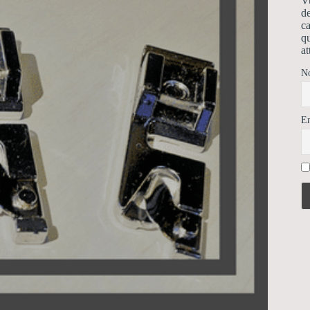
Vu
de
ca
qu
at
N
E