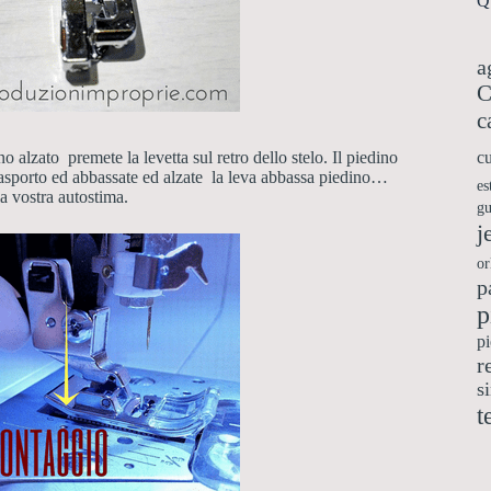
Qu
a
C
c
cu
no alzato premete la levetta sul retro dello stelo. Il piedino
 trasporto ed abbassate ed alzate la leva abbassa piedino…
es
la vostra autostima.
gu
j
or
p
p
pi
r
s
t