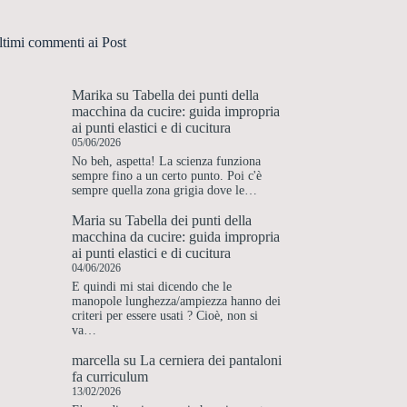
ltimi commenti ai Post
Marika
su
Tabella dei punti della
macchina da cucire: guida impropria
ai punti elastici e di cucitura
05/06/2026
No beh, aspetta! La scienza funziona
sempre fino a un certo punto. Poi c'è
sempre quella zona grigia dove le…
Maria
su
Tabella dei punti della
macchina da cucire: guida impropria
ai punti elastici e di cucitura
04/06/2026
E quindi mi stai dicendo che le
manopole lunghezza/ampiezza hanno dei
criteri per essere usati ? Cioè, non si
va…
marcella
su
La cerniera dei pantaloni
fa curriculum
13/02/2026