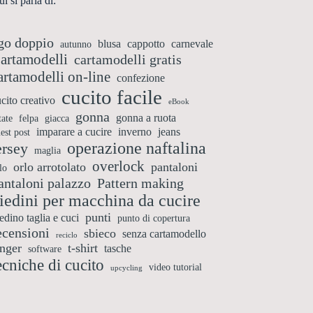
i si parla di:
go doppio
blusa
cappotto
carnevale
autunno
artamodelli
cartamodelli gratis
artamodelli on-line
confezione
cucito facile
cito creativo
eBook
gonna
gonna a ruota
tate
felpa
giacca
imparare a cucire
inverno
jeans
est post
operazione naftalina
ersey
maglia
overlock
orlo arrotolato
pantaloni
lo
antaloni palazzo
Pattern making
iedini per macchina da cucire
punti
edino taglia e cuci
punto di copertura
ecensioni
sbieco
senza cartamodello
reciclo
inger
t-shirt
tasche
software
ecniche di cucito
video tutorial
upcycling