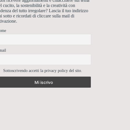
oi ricevere aggiornamenti e chiacchiere sul tema
l cucito, la sostenibilità e la creatività con
denza del tutto irregolare? Lascia il tuo indirizzo
i sotto e ricordati di cliccare sulla mail di
tivazione.
ome
mail
Sottoscrivendo accetti la privacy policy del sito.