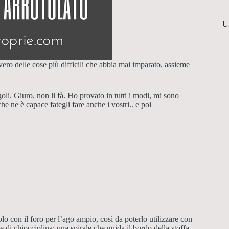
U
ero delle cose più difficili che abbia mai imparato, assieme
oli. Giuro, non li fà. Ho provato in tutti i modi, mi sono
ne è capace fategli fare anche i vostri.. e poi
olo con il foro per l’ago ampio, così da poterlo utilizzare con
 di chiocciolina: una spirale che guida il bordo della stoffa